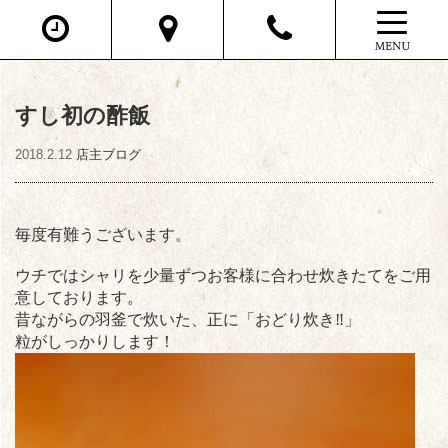
T
o
g
g
l
すし初の酢飯
e
n
2018.2.12
店主ブログ
a
v
i
毎度有難うございます。
g
a
ウチではシャリを少量ずつお客様に合わせ炊きたてをご用
t
意しております。
i
昔ながらの羽釜で炊いた、正に「おどり炊き‼️」
o
粒がしっかりします！
n